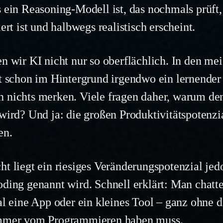
s ein Reasoning-Modell ist, das nochmals prüft,
iert ist und halbwegs realistisch erscheint.
n wir KI nicht nur so oberflächlich. In den me
et schon im Hintergrund irgendwo ein lernende
n nichts merken. Viele fragen daher, warum
 wird? Und ja: die großen Produktivitätspotenzi
en.
ht liegt ein riesiges Veränderungspotenzial jed
oding genannt wird. Schnell erklärt: Man chatte
al eine App oder ein kleines Tool – ganz ohne 
immer vom Programmieren haben muss.