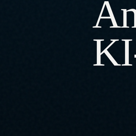
An
KI