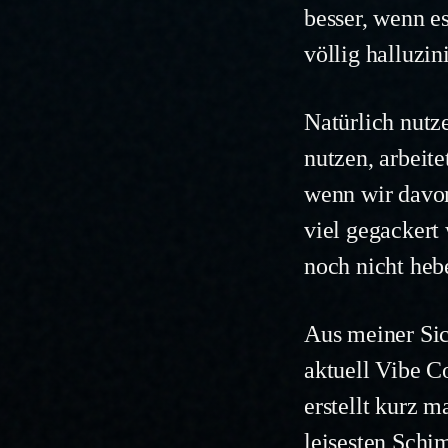
besser, wenn e
völlig halluzin
Natürlich nutze
nutzen, arbeit
wenn wir davo
viel gegackert
noch nicht heb
Aus meiner Sic
aktuell Vibe C
erstellt kurz m
leisesten Sch