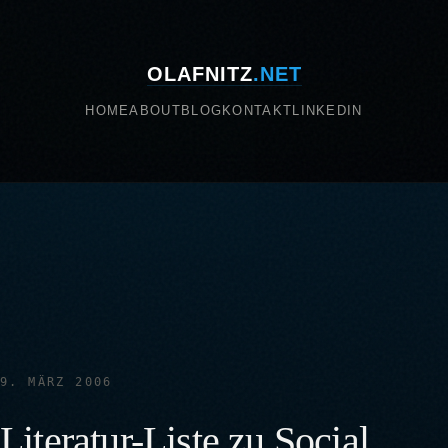
OLAFNITZ
.NET
HOME
ABOUT
BLOG
KONTAKT
LINKEDIN
9. MÄRZ 2006
Literatur-Liste zu Social