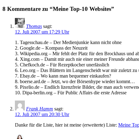
8 Kommentare zu “Meine Top-10 Websites”
Thomas
sagt:
12. Juli 2007 um 17:29 Uhr
1. Tagesschau.de – Der Medienjunkie kann nicht ohne
2. Google.de – Kompass der Neuzeit
3. Wikipedia.org – Mir fehlt der Platz für den Brockhaus und a
4. Xing.com – Damit mir auch nie einer meiner Freunde abha
5. Chefkoch.de – Für Rezeptkocher unerlässlich
6. Leo.org – Das Blättern im Langenscheidt war mir zuletzt zu
7. Ebay.de – Wo kann man bequemer einkaufen?
8. boerse.ard.de – Jetzt, wo der Börsenhype wieder kommt…
9. Pixelio.de – Endlich lizenzfreie Bilder, die man auch verwen
10. Dipa-berlin.org – Für Public Affairs die erste Adresse
Frank Hamm
sagt:
12. Juli 2007 um 20:30 Uhr
Danke für die Liste, hier ist meine (erweiterte) Liste:
Meine Top