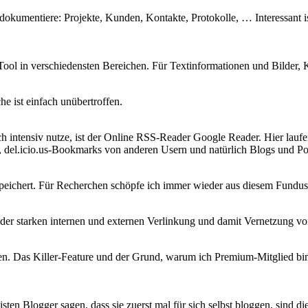
s dokumentiere: Projekte, Kunden, Kontakte, Protokolle, … Interessant
Tool in verschiedensten Bereichen. Für Textinformationen und Bilder,
e ist einfach unübertroffen.
 ich intensiv nutze, ist der Online RSS-Reader Google Reader. Hier lau
, del.icio.us-Bookmarks von anderen Usern und natürlich Blogs und Po
speichert. Für Recherchen schöpfe ich immer wieder aus diesem Fundus
n der starken internen und externen Verlinkung und damit Vernetzung v
ren. Das Killer-Feature und der Grund, warum ich Premium-Mitglied bin
sten Blogger sagen, dass sie zuerst mal für sich selbst bloggen, sind di