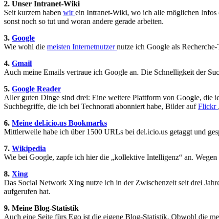
2. Unser Intranet-Wiki
Seit kurzem haben
wir
ein Intranet-Wiki, wo ich alle möglichen Info
sonst noch so tut und woran andere gerade arbeiten.
3.
Google
Wie wohl die
meisten Internetnutzer
nutze ich Google als Recherche-
4.
Gmail
Auch meine Emails vertraue ich Google an. Die Schnelligkeit der Such
5.
Google Reader
Aller guten Dinge sind drei: Eine weitere Plattform von Google, die
Suchbegriffe, die ich bei Technorati abonniert habe, Bilder auf
Flickr
6.
Meine del.icio.us Bookmarks
Mittlerweile habe ich über 1500 URLs bei del.icio.us getaggt und ge
7.
Wikipedia
Wie bei Google, zapfe ich hier die „kollektive Intelligenz“ an. Wege
8.
Xing
Das Social Network Xing nutze ich in der Zwischenzeit seit drei Jah
aufgerufen hat.
9. Meine Blog-Statistik
Auch eine Seite fürs Ego ist die eigene Blog-Statistik. Obwohl die mei